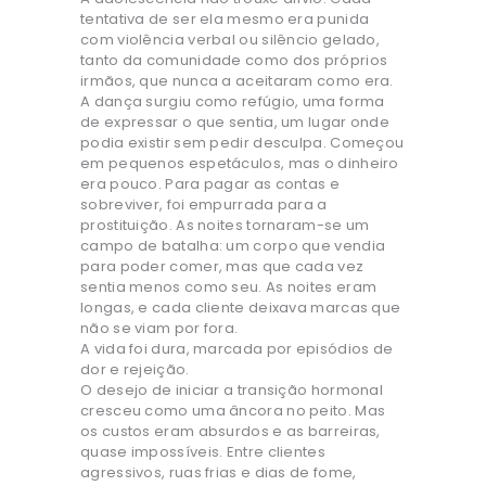
tentativa de ser ela mesmo era punida
com violência verbal ou silêncio gelado,
tanto da comunidade como dos próprios
irmãos, que nunca a aceitaram como era.
A dança surgiu como refúgio, uma forma
de expressar o que sentia, um lugar onde
podia existir sem pedir desculpa. Começou
em pequenos espetáculos, mas o dinheiro
era pouco. Para pagar as contas e
sobreviver, foi empurrada para a
prostituição. As noites tornaram-se um
campo de batalha: um corpo que vendia
para poder comer, mas que cada vez
sentia menos como seu. As noites eram
longas, e cada cliente deixava marcas que
não se viam por fora.
A vida foi dura, marcada por episódios de
dor e rejeição.
O desejo de iniciar a transição hormonal
cresceu como uma âncora no peito. Mas
os custos eram absurdos e as barreiras,
quase impossíveis. Entre clientes
agressivos, ruas frias e dias de fome,