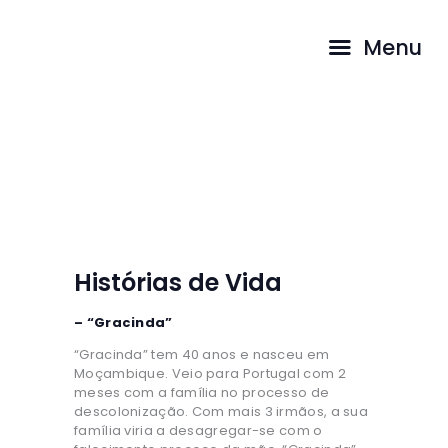
QUEM SOMOS
Menu
TESTEMUNHOS
PROSTITUIÇÃO
Histórias de Vida
AS NOSSAS
RESPOSTAS
HOME
HISTÓRIAS DE VIDA
CONTACTOS
COMO AJUDAR
LOJA ONLINE
Histórias de Vida
– “Gracinda”
“Gracinda” tem 40 anos e nasceu em
Moçambique. Veio para Portugal com 2
meses com a família no processo de
descolonização. Com mais 3 irmãos, a sua
família viria a desagregar-se com o