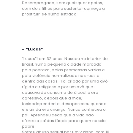
Desempregada, sem quaisquer apoios,
com dois filhos para sustentar começa a
prostituir-se numa estrada.
– “Lucas”
“Lucas” tem 32 anos. Nasceu no interior do
Brasil, numa pequena cidade marcada
pela pobreza, pelas promessas vazias e
pela violência normalizada nas ruas e
dentro das casas. Foi criado por uma avó
rígida e religiosa e por um avô que
abusava do consumo de álcool e era
agressivo, depois que a mãe,
toxicodependente, desapareceu quando
ele ainda era criança. Nunca conheceu o
pai. Aprendeu cedo que a vida não
oferecia saídas fáceis para quem nascia
pobre.
Sofreu abuso sexual por um vizinho, com 10