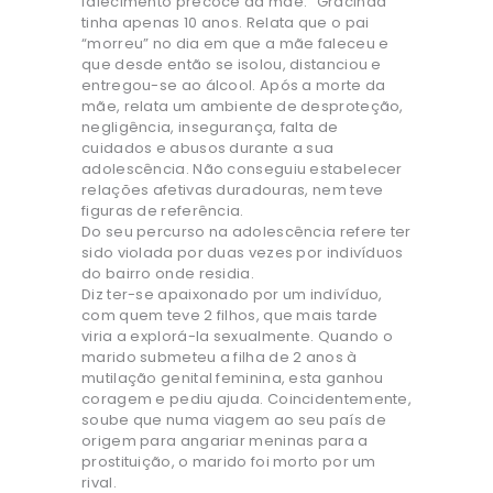
falecimento precoce da mãe. “Gracinda”
tinha apenas 10 anos. Relata que o pai
“morreu” no dia em que a mãe faleceu e
que desde então se isolou, distanciou e
entregou-se ao álcool. Após a morte da
mãe, relata um ambiente de desproteção,
negligência, insegurança, falta de
cuidados e abusos durante a sua
adolescência. Não conseguiu estabelecer
relações afetivas duradouras, nem teve
figuras de referência.
Do seu percurso na adolescência refere ter
sido violada por duas vezes por indivíduos
do bairro onde residia.
Diz ter-se apaixonado por um indivíduo,
com quem teve 2 filhos, que mais tarde
viria a explorá-la sexualmente. Quando o
marido submeteu a filha de 2 anos à
mutilação genital feminina, esta ganhou
coragem e pediu ajuda. Coincidentemente,
soube que numa viagem ao seu país de
origem para angariar meninas para a
prostituição, o marido foi morto por um
rival.