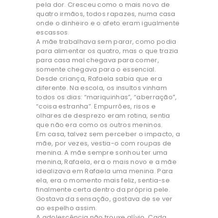
pela dor. Cresceu como o mais novo de
quatro irmãos, todos rapazes, numa casa
onde o dinheiro e o afeto eram igualmente
escassos.
A mãe trabalhava sem parar, como podia
para alimentar os quatro, mas o que trazia
para casa mal chegava para comer,
somente chegava para o essencial.
Desde criança, Rafaela sabia que era
diferente. Na escola, os insultos vinham
todos os dias: “mariquinhas”, “aberração”,
“coisa estranha”. Empurrões, risos e
olhares de desprezo eram rotina, sentia
que não era como os outros meninos.
Em casa, talvez sem perceber o impacto, a
mãe, por vezes, vestia-o com roupas de
menina. A mãe sempre sonhou ter uma
menina, Rafaela, era o mais novo e a mãe
idealizava em Rafaela uma menina. Para
ela, era o momento mais feliz, sentia-se
finalmente certa dentro da própria pele.
Gostava da sensação, gostava de se ver
ao espelho assim.
A adolescência não trouxe alívio. Cada