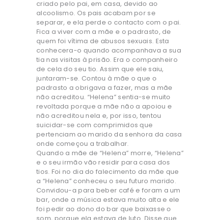
criado pelo pai, em casa, devido ao
alcoolismo. Os pais acabam por se
separar, e ela perde o contacto com o pai.
Fica a viver com a mãe e o padrasto, de
quem foi vítima de abusos sexuais. Esta
conhecera-o quando acompanhava a sua
tia nas visitas à prisão. Era o companheiro
de cela do seu tio. Assim que ele saiu,
juntaram-se. Contou à mãe o que o
padrasto a obrigava a fazer, mas a mãe
não acreditou. “Helena” sentia-se muito
revoltada porque a mãe não a apoiou e
não acreditou nela e, por isso, tentou
suicidar-se com comprimidos que
pertenciam ao marido da senhora da casa
onde começou a trabalhar.
Quando a mãe de “Helena” morre, “Helena”
e o seu irmão vão residir para casa dos
tios. Foi no dia do falecimento da mãe que
a “Helena” conheceu o seu futuro marido.
Convidou-a para beber café e foram a um
bar, onde a música estava muito alta e ele
foi pedir ao dono do bar que baixasse o
som, porque ela estava de luto. Disse que