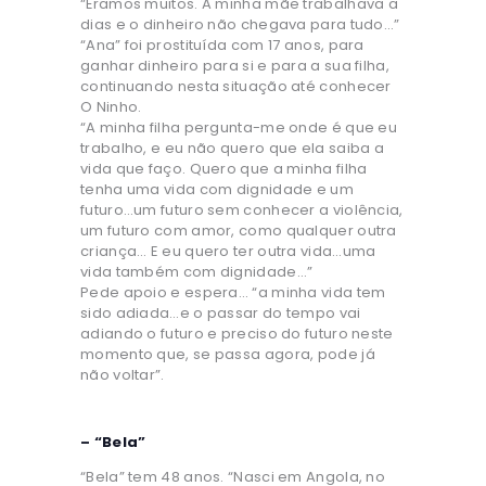
“Éramos muitos. A minha mãe trabalhava a
dias e o dinheiro não chegava para tudo…”
“Ana” foi prostituída com 17 anos, para
ganhar dinheiro para si e para a sua filha,
continuando nesta situação até conhecer
O Ninho.
“A minha filha pergunta-me onde é que eu
trabalho, e eu não quero que ela saiba a
vida que faço. Quero que a minha filha
tenha uma vida com dignidade e um
futuro…um futuro sem conhecer a violência,
um futuro com amor, como qualquer outra
criança… E eu quero ter outra vida…uma
vida também com dignidade…”
Pede apoio e espera… “a minha vida tem
sido adiada…e o passar do tempo vai
adiando o futuro e preciso do futuro neste
momento que, se passa agora, pode já
não voltar”.
– “Bela”
“Bela” tem 48 anos. “Nasci em Angola, no