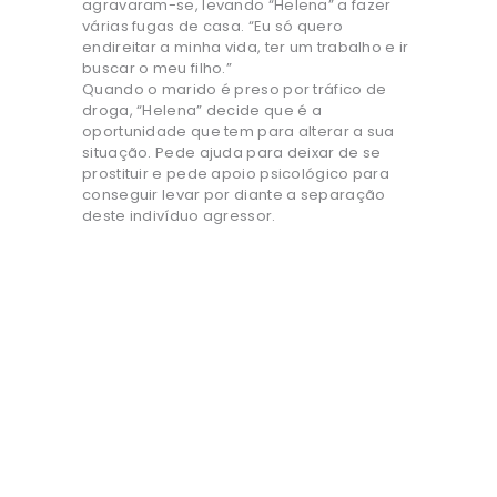
agravaram-se, levando “Helena” a fazer
várias fugas de casa. “Eu só quero
endireitar a minha vida, ter um trabalho e ir
buscar o meu filho.”
Quando o marido é preso por tráfico de
droga, “Helena” decide que é a
oportunidade que tem para alterar a sua
situação. Pede ajuda para deixar de se
prostituir e pede apoio psicológico para
conseguir levar por diante a separação
deste indivíduo agressor.
A regulamentação não
protege, institucionaliza a
exploração e a violência.
O Ninho