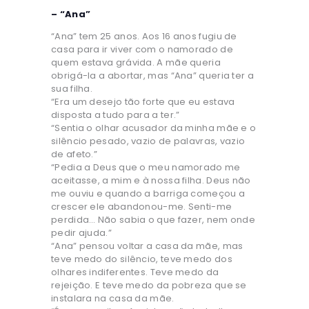
– “Ana”
“Ana” tem 25 anos. Aos 16 anos fugiu de
casa para ir viver com o namorado de
quem estava grávida. A mãe queria
obrigá-la a abortar, mas “Ana” queria ter a
sua filha.
“Era um desejo tão forte que eu estava
disposta a tudo para a ter.”
“Sentia o olhar acusador da minha mãe e o
silêncio pesado, vazio de palavras, vazio
de afeto.”
“Pedia a Deus que o meu namorado me
aceitasse, a mim e à nossa filha. Deus não
me ouviu e quando a barriga começou a
crescer ele abandonou-me. Senti-me
perdida… Não sabia o que fazer, nem onde
pedir ajuda.”
“Ana” pensou voltar a casa da mãe, mas
teve medo do silêncio, teve medo dos
olhares indiferentes. Teve medo da
rejeição. E teve medo da pobreza que se
instalara na casa da mãe.