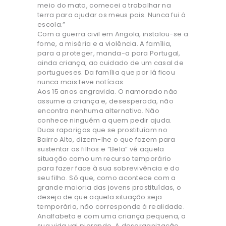
meio do mato, comecei a trabalhar na
terra para ajudar os meus pais. Nunca fui á
escola.”
Com a guerra civil em Angola, instalou-se a
fome, a miséria e a violência. A família,
para a proteger, manda-a para Portugal,
ainda criança, ao cuidado de um casal de
portugueses. Da família que por lá ficou
nunca mais teve notícias.
Aos 15 anos engravida. O namorado não
assume a criança e, desesperada, não
encontra nenhuma alternativa. Não
conhece ninguém a quem pedir ajuda.
Duas raparigas que se prostituíam no
Bairro Alto, dizem-lhe o que fazem para
sustentar os filhos e “Bela” vê aquela
situação como um recurso temporário
para fazer face à sua sobrevivência e do
seu filho. Só que, como acontece com a
grande maioria das jovens prostituídas, o
desejo de que aquela situação seja
temporária, não corresponde à realidade.
Analfabeta e com uma criança pequena, a
sua vida vai piorando. A desorganização