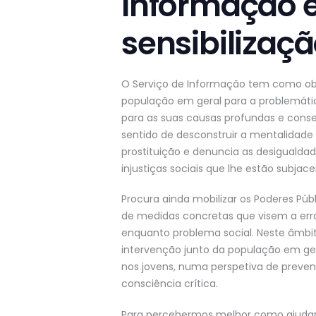
Informação 
sensibilizaç
O Serviço de Informação tem como obje
população em geral para a problemátic
para as suas causas profundas e conse
sentido de desconstruir a mentalidad
prostituição e denuncia as desigualda
injustiças sociais que lhe estão subjace
Procura ainda mobilizar os Poderes Púb
de medidas concretas que visem a err
enquanto problema social. Neste âmbi
intervenção junto da população em ger
nos jovens, numa perspetiva de prev
consciência crítica.
Para percebermos melhor como ajudar