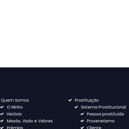
respeita.
Padre Vítor Feytor Pinto
Quem Somos
Prostituição
O Ninho
Sistema Prostitucional
História
Pessoa prostituída
Missão, Visão e Valores
Proxenetismo
Prémios
Cliente