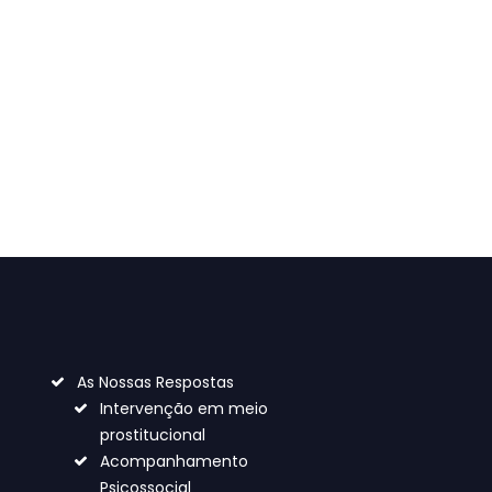
As Nossas Respostas
Intervenção em meio
prostitucional
Acompanhamento
Psicossocial