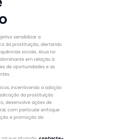
e
ão
tivo sensibilizar a
a da prostituição, alertando
quências sociais. Atua no
e dominante em relação à
des de oportunidades e as
ntes.
licos, incentivando a adoção
adicação da prostituição
to, desenvolve ações de
al, com particular enfoque
enção e promoção da
 na sua situação,
contacte-