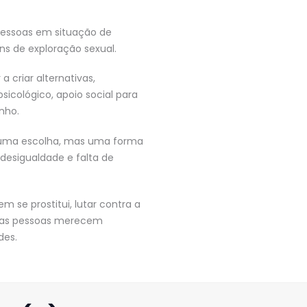
pessoas em situação de
ins de exploração sexual.
a criar alternativas,
cológico, apoio social para
nho.
é uma escolha, mas uma forma
 desigualdade e falta de
m se prostitui, lutar contra a
s as pessoas merecem
des.