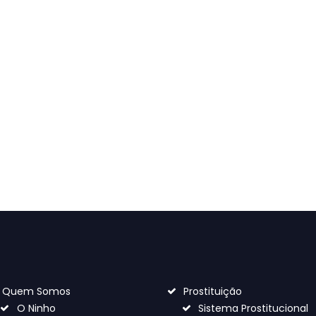
empre alguém que escuta, compree
respeita.
Padre Vítor Feytor Pinto
Quem Somos
Prostituição
O Ninho
Sistema Prostitucional