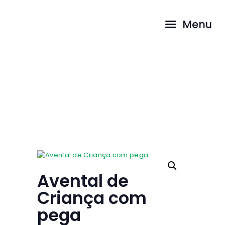
QUEM SOMOS
Menu
TESTEMUNHOS
PROSTITUIÇÃO
Avental de Criança com pe
AS NOSSAS
ga
RESPOSTAS
CONTACTOS
...
HOME
LOJA
AVENTAL DE CRIANÇA COM PEGA
COMO AJUDAR
LOJA ONLINE
Avental de
Criança com
pega