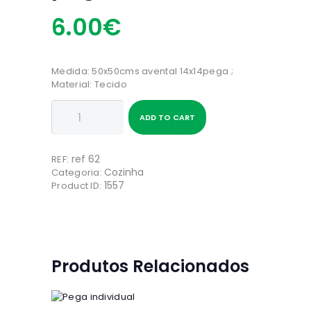
6
00
€
Medida: 50x50cms avental 14x14pega ;
Material: Tecido
Quantidade
ADD TO CART
de
Avental
de
ref 62
Criança
REF:
Cozinha
com
Categoria:
1557
pega
Product ID:
Produtos Relacionados