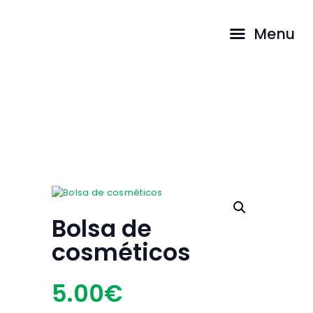
QUEM SOMOS
Menu
TESTEMUNHOS
PROSTITUIÇÃO
Bolsa de cosméticos
AS NOSSAS
RESPOSTAS
...
HOME
LOJA
BOLSA DE COSMÉTICOS
CONTACTOS
COMO AJUDAR
LOJA ONLINE
Bolsa de
cosméticos
5
00
€