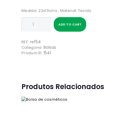
Medida: 22x13cms ; Material: Tecido
Quantidade
ADD TO CART
de
Bolsa
de
ref54
cosméticos
REF:
Bolsas
Categoria:
1541
Product ID:
Produtos Relacionados
Bolsa de cosméticos
5
00
€