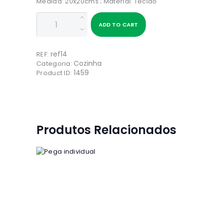
Medida: 20x20cms ; Material: Tecido
Quantidade
ADD TO CART
de
Pega
individual
ref14
REF:
Cozinha
Categoria:
1459
Product ID:
Produtos Relacionados
Pega individual
4
00
€