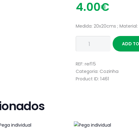
4
00
€
Medida: 20x20cms ; Material:
Quantidade
ADD TO
de
Pega
individual
ref15
REF:
Cozinha
Categoria:
1461
Product ID:
cionados