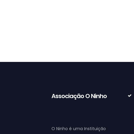
Pega individual
4
00
€
Associação O Ninho
O Ninho é uma Instituição