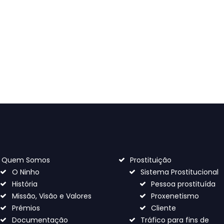
Pega individual
Pega individual
4
00
€
4
00
€
Quem Somos
Prostituição
O Ninho
Sistema Prostitucional
História
Pessoa prostituída
Missão, Visão e Valores
Proxenetismo
Prémios
Cliente
Documentação
Tráfico para fins de