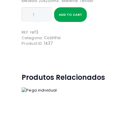
Medida: 20x20cms ; Material: Tecido
Quantidade
ADD TO CART
de
Pega
individual
ref3
REF:
Cozinha
Categoria:
1437
Product ID:
Produtos Relacionados
Pega individual
4
00
€