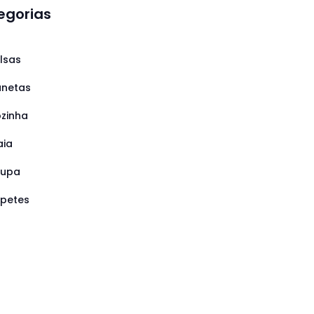
egorias
lsas
netas
zinha
aia
oupa
petes