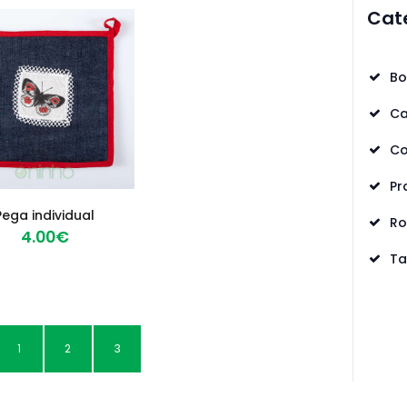
Cat
Bo
Ca
Co
Pr
Pega individual
R
4
00
€
Ta
1
2
3